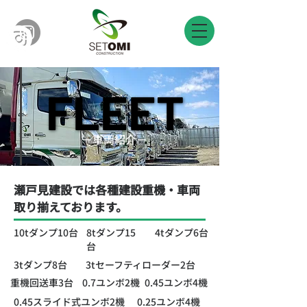
FLEET
FLEET
​－車両紹介－
瀬戸見建設では各種建設重機・車両
取り揃えております。
10tダンプ10台
8tダンプ15
4tダンプ6台
台
3tダンプ8台
3tセーフティローダー2台
重機回送車3台​
​0.7ユンボ2機
0.45ユンボ4機
0.45スライド式ユンボ2機
0.25ユンボ4機​