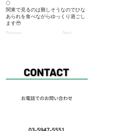
🌕
関東で見るのは難しそうなのでひな
あられを食べながらゆっくり過ごし
ます🥹
Previous
Next
CONTACT
CONTACT
ー​お問い合わせー
​お電話でのお問い合わせ
03-5947-5551